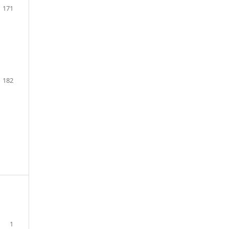
171
182
1