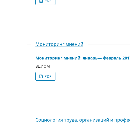
PDF
Мониторинг мнений
Мониторинг мнений: январь— февраль 201
ВЦИОМ
PDF
Социология труда, организаций и профе