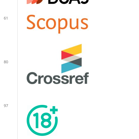
61
80
97