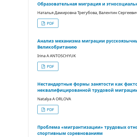
Образовательная миграция и этносоциаль
Наталья Дамировна Трегубова, Валентин Сергееви
PDF
Анализ механизма миграции русскоязычны
Великобританию
Irina A ANTOSCHYUK
PDF
Нестандартные формы занятости как факто
неквалифицированной трудовой миграции
Natalya A ORLOVA
PDF
Проблема «мигрантизации» трудовых отн
спортивным соревнованиям