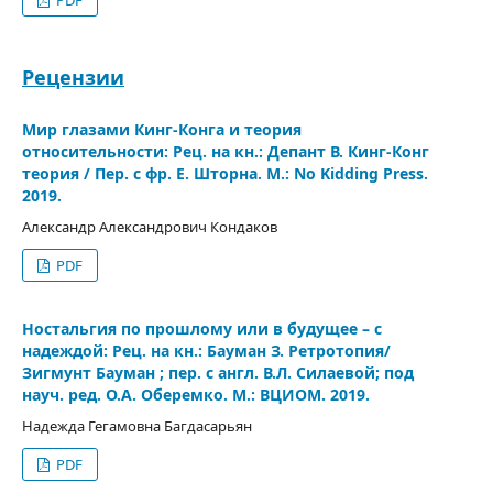
PDF
Рецензии
Мир глазами Кинг-Конга и теория
относительности: Рец. на кн.: Депант В. Кинг-Конг
теория / Пер. с фр. Е. Шторна. М.: No Kidding Press.
2019.
Александр Александрович Кондаков
PDF
Ностальгия по прошлому или в будущее – с
надеждой: Рец. на кн.: Бауман З. Ретротопия/
Зигмунт Бауман ; пер. с англ. В.Л. Силаевой; под
науч. ред. О.А. Оберемко. М.: ВЦИОМ. 2019.
Надежда Гегамовна Багдасарьян
PDF