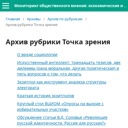
Мониторинг общественного мнения: экономические и социальные перемены
Главная
/
Архивы
/
Архив по рубрикам
/
Архив рубрики Точка зрения
Архив рубрики Точка зрения
О вреде социологии
Искусственный интеллект: тринадцать тезисов, две
дилеммы (одна моральная, другая политическая) и
пять вопросов о том, что делать
Экзитпол как инструмент анализа структуры
электората
Краткая история экзитполов
Круглый стол ВЦИОМ «Опросы на выходе с
избирательных участков»
Обсуждение статьи В.Д. Соловья «Революция
русской идентичности. Россия для русских?»