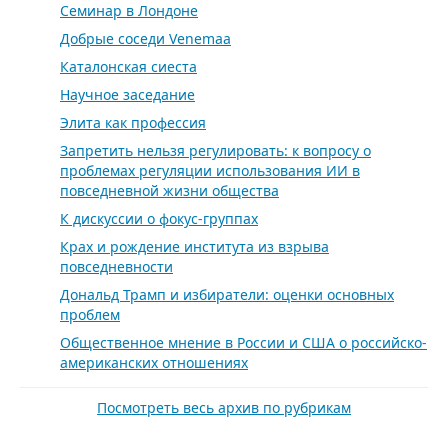
Семинар в Лондоне
Добрые соседи Venemaa
Каталонская сиеста
Научное заседание
Элита как профессия
Запретить нельзя регулировать: к вопросу о
проблемах регуляции использования ИИ в
повседневной жизни общества
К дискуссии о фокус-группах
Крах и рождение института из взрыва
повседневности
Дональд Трамп и избиратели: оценки основных
проблем
Общественное мнение в России и США о российско-
американских отношениях
Посмотреть весь архив по рубрикам