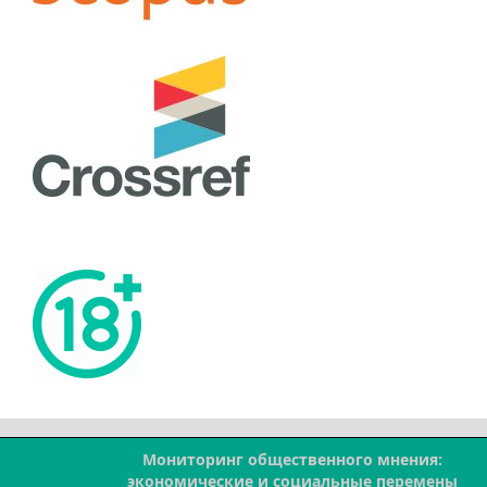
Мониторинг общественного мнения:
--
экономические и социальные перемены