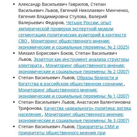
Александр Васильевич Гаврилов, Степан
Васильевич Львов, Евгений Николаевич Минченко,
Евгения Владимировна Стулова, Валерий
Валерьевич Федоров,
Четыре России: опыт
эмпирической проверки экспертной модели
сегментации политических аудиторий в контексте
СВО
,
Мониторинг общественного мнения:
экономические и социальные перемены: № 2 (2025)
Михаил Борисович Боков, Степан Васильевич
Львов,
Экзитпол как инструмент анализа структуры
электората
,
Мониторинг общественного мнения:
экономические и социальные перемены: № 2 (2007)
Степан Васильевич Львов,
Образы бедности и
богатства в российском общественном сознании
,
Мониторинг общественного мнения:
экономические и социальные перемены: № 1 (2007)
Степан Васильевич Львов, Анастасия Валентиновна
Трифонова,
Качества «идеального» политика: взгляд
населения
,
Мониторинг общественного мнения:
экономические и социальные перемены: № 3 (2007)
Степан Васильевич Львов,
Приоритеты СМИ и
приоритеты общественного мнения при