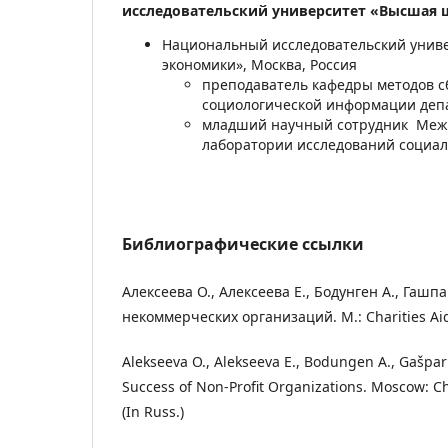
исследовательский университет «Высшая
Национальный исследовательский унив
экономики», Москва, Россия
преподаватель кафедры методов с
социологической информации деп
младший научный сотрудник Меж
лаборатории исследований социа
Библиографические ссылки
Алексеева О., Алексеева Е., Бодунген А., Гашп
некоммерческих организаций. М.: Charities Aid
Alekseeva O., Alekseeva E., Bodungen A., Gašpa
Success of Non-Profit Organizations. Moscow: Ch
(In Russ.)