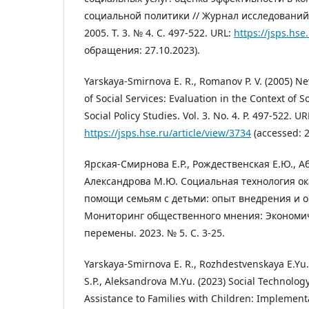
социальной политики // Журнал исследований
2005. Т. 3. № 4. С. 497-522. URL:
https://jsps.hse
обращения: 27.10.2023).
Yarskaya-Smirnova E. R., Romanov P. V. (2005) N
of Social Services: Evaluation in the Context of So
Social Policy Studies. Vol. 3. No. 4. P. 497-522. UR
https://jsps.hse.ru/article/view/3734
(accessed: 2
Ярская-Смирнова Е.Р., Рождественская Е.Ю., Аб
Александрова М.Ю. Социальная технология о
помощи семьям с детьми: опыт внедрения и о
Мониторинг общественного мнения: Экономи
перемены. 2023. № 5. С. 3-25.
Yarskaya-Smirnova E. R., Rozhdestvenskaya E.Yu
S.P., Aleksandrova M.Yu. (2023) Social Technology
Assistance to Families with Children: Implemen