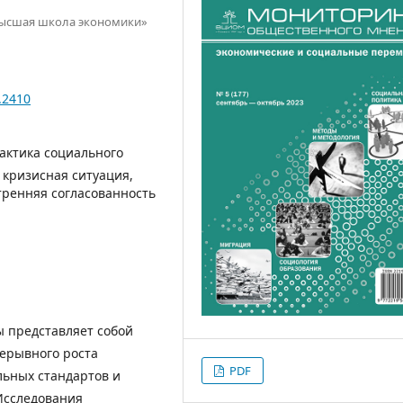
Высшая школа экономики»
.2410
актика социального
 кризисная ситуация,
тренняя согласованность
 представляет собой
рерывного роста
PDF
льных стандартов и
 Исследования