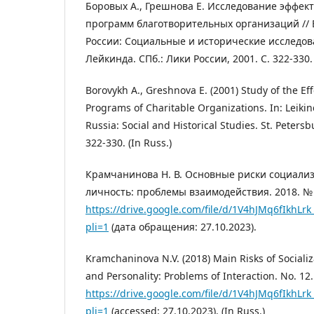
Боровых А., Грешнова Е. Исследование эффек
программ благотворительных организаций // 
России: Социальные и исторические исследова
Лейкинда. СПб.: Лики России, 2001. С. 322-330.
Borovykh A., Greshnova E. (2001) Study of the Ef
Programs of Charitable Organizations. In: Leikind
Russia: Social and Historical Studies. St. Petersb
322-330. (In Russ.)
Крамчанинова Н. В. Основные риски социализ
личность: проблемы взаимодействия. 2018. № 1
https://drive.google.com/file/d/1V4hJMq6fIkhLr
pli=1
(дата обращения: 27.10.2023).
Kramchaninova N.V. (2018) Main Risks of Sociali
and Personality: Problems of Interaction. No. 12.
https://drive.google.com/file/d/1V4hJMq6fIkhLr
pli=1
(accessed: 27.10.2023). (In Russ.)