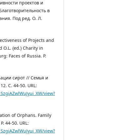
тивности проектов и
Благотворительность в
ния. Под ред. О. Л.
fectiveness of Projects and
 O.L. (ed.) Charity in
urg: Faces of Russia. P.
ации сирот // Семья и
2. С. 44-50. URL:
k_SzgiAZwlWuJyui_XW/view?
zation of Orphans. Family
 P. 44-50. URL:
k_SzgiAZwlWuJyui_XW/view?