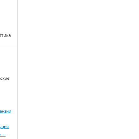
итика
еские
ензии
буция
е —