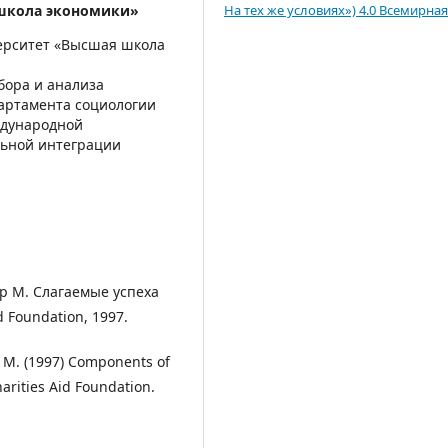
 школа экономики»
На тех же условиях») 4.0 Всемирная
ерситет «Высшая школа
бора и анализа
артамента социологии
дународной
льной интеграции
ар М. Слагаемые успеха
 Foundation, 1997.
r M. (1997) Components of
arities Aid Foundation.