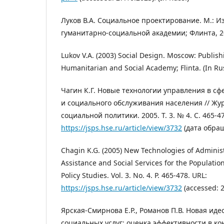
Луков В.А. Социальное проектирование. М.: И
гуманитарно-социальной академии; Флинта, 2
Lukov V.A. (2003) Social Design. Moscow: Publi
Humanitarian and Social Academy; Flinta. (In Rus
Чагин К.Г. Новые технологии управления в с
и социального обслуживания населения // Жу
социальной политики. 2005. Т. 3. № 4. С. 465-47
https://jsps.hse.ru/article/view/3732
(дата обращ
Chagin K.G. (2005) New Technologies of Administr
Assistance and Social Services for the Population
Policy Studies. Vol. 3. No. 4. P. 465-478. URL:
https://jsps.hse.ru/article/view/3732
(accessed: 2
Ярская-Смирнова Е.Р., Романов П.В. Новая иде
социальных услуг: оценка эффективности в к