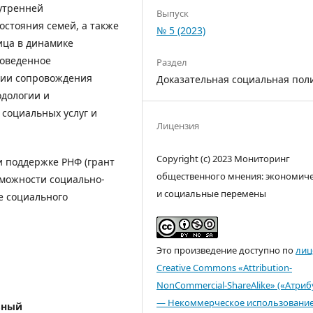
утренней
Выпуск
остояния семей, а также
№ 5 (2023)
ица в динамике
роведенное
Раздел
гии сопровождения
Доказательная социальная пол
одологии и
социальных услуг и
Лицензия
Copyright (c) 2023 Мониторинг
 поддержке РНФ (грант
общественного мнения: экономич
зможности социально-
и социальные перемены
е социального
Это произведение доступно по
лиц
Creative Commons «Attribution-
NonCommercial-ShareAlike» («Атри
— Некоммерческое использовани
ьный