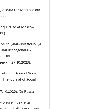
здательство Московской
003
shing House of Moscow
s.)
фере социальной помощи
рнал исследований
8. URL:
ения: 27.10.2023).
ation in Area of Social
. The Journal of Social
7.10.2023). (In Russ.)
ология и практика
онтексте либерализации