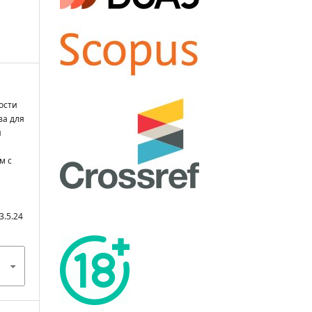
ости
за для
й
м с
3.5.24