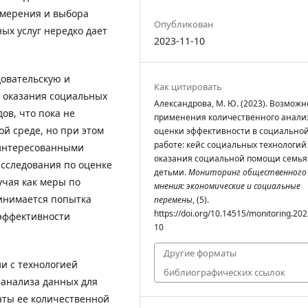
измерения и выбора
Опубликован
ых услуг нередко дает
2023-11-10
довательскую и
Как цитировать
 оказания социальных
Александрова, М. Ю. (2023). Возможн
ов, что пока не
применения количественного анали
й среде, но при этом
оценки эффективности в социально
работе: кейс социальных технологий
аинтересованными
оказания социальной помощи семья
сследования по оценке
детьми.
Мониторинг общественного
учая как меры по
мнения: экономические и социальные
инимается попытка
перемены
, (5).
https://doi.org/10.14515/monitoring.202
 эффективности
10
Другие форматы
ии с технологией
библиографических ссылок
 анализа данных для
аты ее количественной