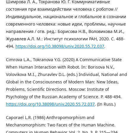
Шимрова Л. А., Токранова Ю. Г. Коммуникативные
состояния при взаимодействии человека с роботом //
Индивидуальное, национальное и глобальное в сознании
современного человека: новые идеи, проблемы, научные
направления / отв. ред.: Борисова Н.В., Воловикова М.И.,
Журавлев А.Л. М.: Институт психологии РАН, 2020. С. 488-
494.
https://doi.org/10.38098/univ.2020.55.72.037
.
Cimrova L.A., Tokranova Y.G. (2020) A Communicative State
When Human Interaction with Robot. In: Borisova N.V.,
Volovikova M.I., Zhuravlev D.L. (eds.) Individual, National and
Global in the Consciousness of Modern Man: New Ideas,
Problems, Scientific Directions. Moscow: Institute of
Psychology of the Russian Academy of Science. P. 488-494.
https://doi.org/10.38098/univ.2020.55.72.037
. (In Russ.)
Caporael L.R. (1986) Anthropomorphism and
Mechanomorphism: Two Faces of the Human Machine.
Computers in Human Behavior. Vol. 2. No. 3. P. 215—234.