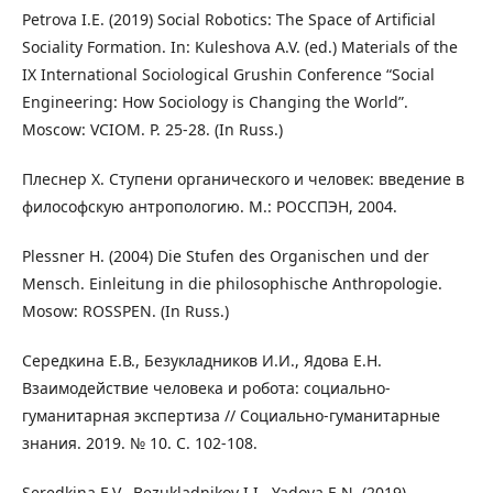
Petrova I.E. (2019) Social Robotics: The Space of Artificial
Sociality Formation. In: Kuleshova A.V. (ed.) Materials of the
IX International Sociological Grushin Conference “Social
Engineering: How Sociology is Changing the World”.
Moscow: VCIOM. P. 25-28. (In Russ.)
Плеснер Х. Ступени органического и человек: введение в
философскую антропологию. М.: РОССПЭН, 2004.
Plessner H. (2004) Die Stufen des Organischen und der
Mensch. Einleitung in die philosophische Anthropologie.
Mosow: ROSSPEN. (In Russ.)
Середкина Е.В., Безукладников И.И., Ядова Е.Н.
Взаимодействие человека и робота: социально-
гуманитарная экспертиза // Социально-гуманитарные
знания. 2019. № 10. С. 102-108.
Seredkina E.V., Bezukladnikov I.I., Yadova E.N. (2019)