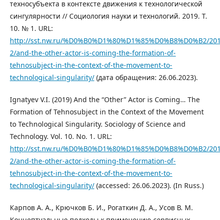
техносубъекта в контексте движения к технологической
сингулярности // Социология науки и технологий. 2019. Т.
10. № 1. URL:
http://sst.nw.ru/%D0%B0%D1%80%D1%85%D0%B8%D0%B2/201
2/and-the-other-actor-is-coming-the-formation-of-
tehnosubject-in-the-context-of-the-movement-to-
technological-singularity/
(дата обращения: 26.06.2023).
Ignatyev V.I. (2019) And the “Other” Actor is Coming… The
Formation of Tehnosubject in the Context of the Movement
to Technological Singularity. Sociology of Science and
Technology. Vol. 10. No. 1. URL:
http://sst.nw.ru/%D0%B0%D1%80%D1%85%D0%B8%D0%B2/201
2/and-the-other-actor-is-coming-the-formation-of-
tehnosubject-in-the-context-of-the-movement-to-
technological-singularity/
(accessed: 26.06.2023). (In Russ.)
Карпов А. А., Крючков Б. И., Рогаткин Д. А., Усов В. М.
Концептуальные подходы к применению сервисных