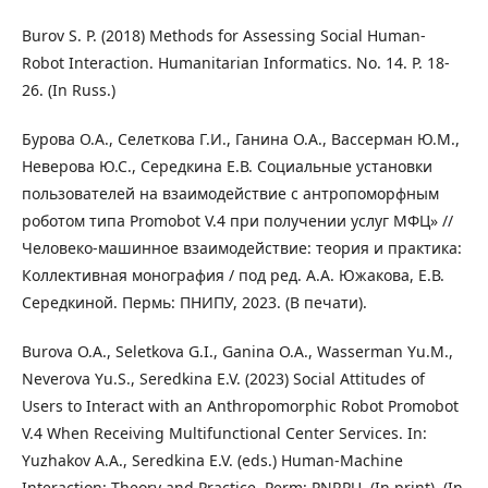
Burov S. P. (2018) Methods for Assessing Social Human-
Robot Interaction. Humanitarian Informatics. No. 14. P. 18-
26. (In Russ.)
Бурова О.А., Селеткова Г.И., Ганина О.А., Вассерман Ю.М.,
Неверова Ю.С., Середкина Е.В. Социальные установки
пользователей на взаимодействие с антропоморфным
роботом типа Promobot V.4 при получении услуг МФЦ» //
Человеко-машинное взаимодействие: теория и практика:
Коллективная монография / под ред. А.А. Южакова, Е.В.
Середкиной. Пермь: ПНИПУ, 2023. (В печати).
Burova O.A., Seletkova G.I., Ganina O.A., Wasserman Yu.M.,
Neverova Yu.S., Seredkina E.V. (2023) Social Attitudes of
Users to Interact with an Anthropomorphic Robot Promobot
V.4 When Receiving Multifunctional Center Services. In:
Yuzhakov A.A., Seredkina E.V. (eds.) Human-Machine
Interaction: Theory and Practice. Perm: PNRPU. (In print). (In