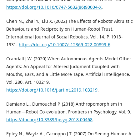
https://doi.org/10.1016/0747-5632(86)90004-X
.
Chen N., Zhai Y., Liu X. (2022) The Effects of Robots’ Altruistic
Behaviours and Reciprocity on Human-Robot Trust.
International Journal of Social Robotics. Vol. 14. P. 1913–
1931.
https://doi.org/10.1007/s12369-022-00899-6
.
Crandall J.W. (2020) When Autonomous Agents Model Other
Agents: An Appeal for Altered Judgment Coupled with
Mouths, Ears, and a Little More Tape. Artificial Intelligence.
Vol. 280. Art. 103219.
https://doi.org/10.1016/j.artint.2019.103219
.
Damiano L., Dumouchel P. (2018) Anthropomorphism in
Human—Robot Co-evolution. Frontiers in Psychology. Vol. 9.
https://doi.org/10.3389/fpsyg.2018.00468
.
Epley N., Waytz A., Cacioppo J.T. (2007) On Seeing Human: A