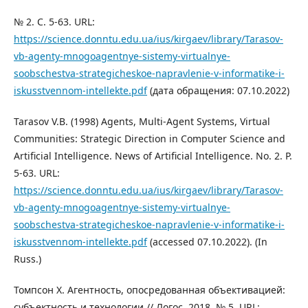
№ 2. С. 5-63. URL:
https://science.donntu.edu.ua/ius/kirgaev/library/Tarasov-
vb-agenty-mnogoagentnye-sistemy-virtualnye-
soobschestva-strategicheskoe-napravlenie-v-informatike-i-
iskusstvennom-intellekte.pdf
(дата обращения: 07.10.2022)
Tarasov V.B. (1998) Agents, Multi-Agent Systems, Virtual
Communities: Strategic Direction in Computer Science and
Artificial Intelligence. News of Artificial Intelligence. No. 2. P.
5-63. URL:
https://science.donntu.edu.ua/ius/kirgaev/library/Tarasov-
vb-agenty-mnogoagentnye-sistemy-virtualnye-
soobschestva-strategicheskoe-napravlenie-v-informatike-i-
iskusstvennom-intellekte.pdf
(accessed 07.10.2022). (In
Russ.)
Томпсон Х. Агентность, опосредованная объективацией:
субъектность и технологии // Логос. 2018. № 5. URL: