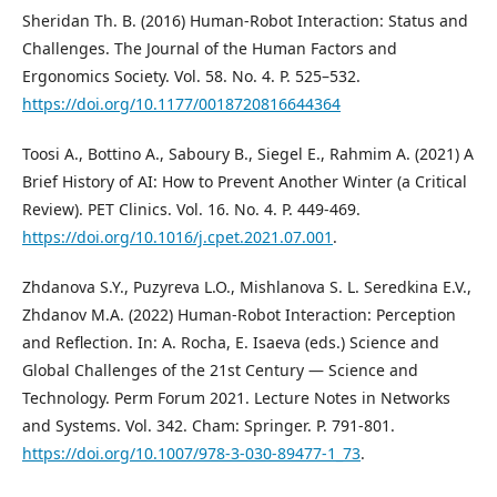
Sheridan Th. B. (2016) Human-Robot Interaction: Status and
Challenges. The Journal of the Human Factors and
Ergonomics Society. Vol. 58. No. 4. P. 525–532.
https://doi.org/10.1177/0018720816644364
Toosi A., Bottino A., Saboury B., Siegel E., Rahmim A. (2021) A
Brief History of AI: How to Prevent Another Winter (a Critical
Review). PET Clinics. Vol. 16. No. 4. P. 449-469.
https://doi.org/10.1016/j.cpet.2021.07.001
.
Zhdanova S.Y., Puzyreva L.O., Mishlanova S. L. Seredkina E.V.,
Zhdanov M.A. (2022) Human-Robot Interaction: Perception
and Reflection. In: A. Rocha, E. Isaeva (eds.) Science and
Global Challenges of the 21st Century — Science and
Technology. Perm Forum 2021. Lecture Notes in Networks
and Systems. Vol. 342. Cham: Springer. P. 791-801.
https://doi.org/10.1007/978-3-030-89477-1_73
.