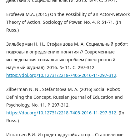
действия // Социология власти. 2015. № 4. С. 51-71.
Erofeeva M.A. (2015) On the Possibility of an Actor-Network
Theory of Action. Sociology of Power. No. 4. P. 51-71. (In
Russ.)
Зильберман Н. Н., Стефанцова М. А. Социальный робот:
подходы к определению понятия // Современные
исследования социальных проблем (электронный
научный журнал). 2016. № 11. С. 297-312.
https://doi.org/10.12731/2218-7405-2016-11-297-312
.
Zilberman N. N., Stefantsova M. A. (2016) Social Robot:
Defining the Concept. Russian Journal of Education and
Psychology. No. 11. P. 297-312.
https://doi.org/10.12731/2218-7405-2016-11-297-312
. (In
Russ.)
Игнатьев В.И. И грядет «другой» актор… Становление