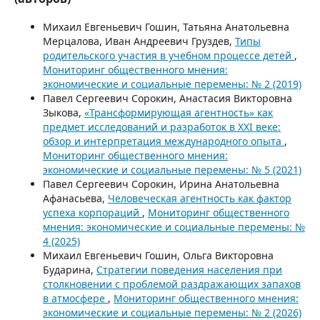
Михаил Евгеньевич Гошин, Татьяна Анатольевна
Мерцалова, Иван Андреевич Груздев,
Типы
родительского участия в учебном процессе детей
,
Мониторинг общественного мнения:
экономические и социальные перемены: № 2 (2019)
Павел Сергеевич Сорокин, Анастасия Викторовна
Зыкова,
«Трансформирующая агентность» как
предмет исследований и разработок в XXI веке:
обзор и интерпретация международного опыта
,
Мониторинг общественного мнения:
экономические и социальные перемены: № 5 (2021)
Павел Сергеевич Сорокин, Ирина Анатольевна
Афанасьева,
Человеческая агентность как фактор
успеха корпораций
,
Мониторинг общественного
мнения: экономические и социальные перемены: №
4 (2025)
Михаил Евгеньевич Гошин, Ольга Викторовна
Бударина,
Стратегии поведения населения при
столкновении с проблемой раздражающих запахов
в атмосфере
,
Мониторинг общественного мнения:
экономические и социальные перемены: № 2 (2026)