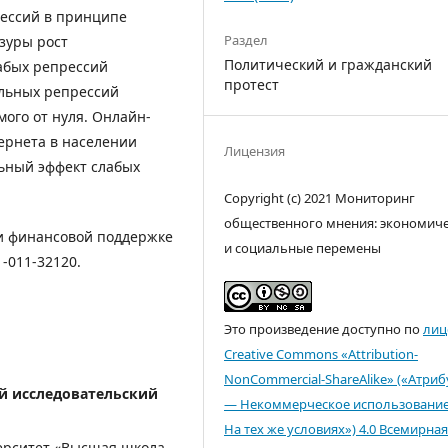
рессий в принципе
Раздел
зуры рост
Политический и гражданский
абых репрессий
протест
льных репрессий
мого от нуля. Онлайн-
ернета в населении
Лицензия
ьный эффект слабых
Copyright (c) 2021 Мониторинг
общественного мнения: экономич
и финансовой поддержке
и социальные перемены
-011-32120.
Это произведение доступно по
лиц
Creative Commons «Attribution-
NonCommercial-ShareAlike» («Атри
 исследовательский
— Некоммерческое использовани
На тех же условиях») 4.0 Всемирная
ерситет «Высшая школа