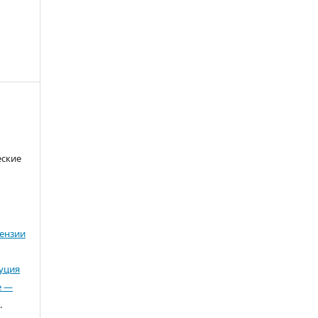
еские
ензии
буция
е —
.