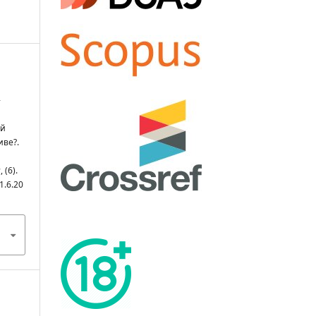
-
ой
иве?.
ы
, (6).
1.6.20