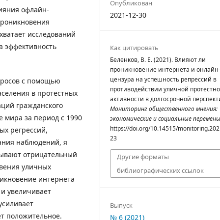
Опубликован
ияния офлайн-
2021-12-30
проникновения
 хватает исследований
а эффективность
Как цитировать
Беленков, В. Е. (2021). Влияют ли
проникновение интернета и онлайн
цензура на успешность репрессий в
просов с помощью
противодействии уличной протестн
аселения в протестных
активности в долгосрочной перспект
аций гражданского
Мониторинг общественного мнения:
е мира за период с 1990
экономические и социальные перемен
https://doi.org/10.14515/monitoring.202
ых регрессий,
23
ания наблюдений, я
азывают отрицательный
Другие форматы
овения уличных
библиографических ссылок
никновение интернета
 и увеличивает
усиливает
Выпуск
ет положительное.
№ 6 (2021)