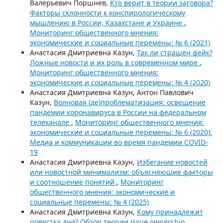
Валерьевич Поршнев,
Кто верит в теории заговора?
Факторы склонности к конспирологическому
мышлению в России, Казахстане и Украине
,
Мониторинг общественного мнения:
экономические и социальные перемены: № 6 (2021)
Анастасия Дмитриевна Казун,
Так ли страшен фейк?
Ложные новости и их роль в современном мире
,
Мониторинг общественного мнения:
экономические и социальные перемены: № 4 (2020)
Анастасия Дмитриевна Казун, Антон Павлович
Казун,
Волновая (де)проблематизация: освещение
пандемии коронавируса в России на федеральном
телеканале
,
Мониторинг общественного мнения:
экономические и социальные перемены: № 6 (2020):
Медиа и коммуникации во время пандемии COVID-
19
Анастасия Дмитриевна Казун,
Избегание новостей
или новостной минимализм: объясняющие факторы
и соотношение понятий
,
Мониторинг
общественного мнения: экономические и
социальные перемены: № 4 (2025)
Анастасия Дмитриевна Казун,
Кому принадлежит
повестка дня? Обзор теории issue ownership
,