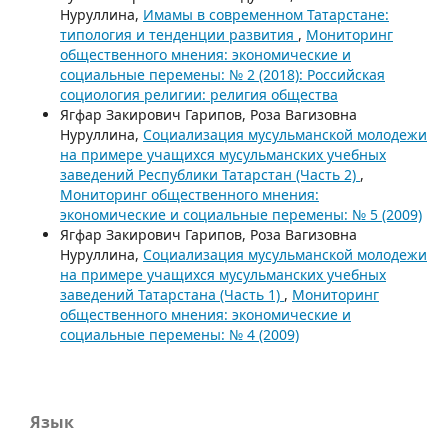
Нуруллина,
Имамы в современном Татарстане:
типология и тенденции развития
,
Мониторинг
общественного мнения: экономические и
социальные перемены: № 2 (2018): Российская
социология религии: религия общества
Ягфар Закирович Гарипов, Роза Вагизовна
Нуруллина,
Социализация мусульманской молодежи
на примере учащихся мусульманских учебных
заведений Республики Татарстан (Часть 2)
,
Мониторинг общественного мнения:
экономические и социальные перемены: № 5 (2009)
Ягфар Закирович Гарипов, Роза Вагизовна
Нуруллина,
Социализация мусульманской молодежи
на примере учащихся мусульманских учебных
заведений Татарстана (Часть 1)
,
Мониторинг
общественного мнения: экономические и
социальные перемены: № 4 (2009)
Язык