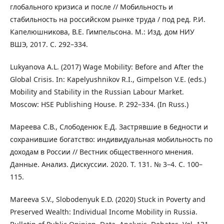
глобального кризиса и после // Мобильность и
стабильность на российском рынке труда / под ред. Р.И.
Капелюшникова, В.Е. Гимпельсона. М.: Изд. дом НИУ
ВШЭ, 2017. С. 292–334.
Lukyanova A.L. (2017) Wage Mobility: Before and After the
Global Crisis. In: Kapelyushnikov R.I., Gimpelson V.E. (eds.)
Mobility and Stability in the Russian Labour Market.
Moscow: HSE Publishing House. P. 292–334. (In Russ.)
Мареева С.В., Слободенюк Е.Д. Застрявшие в бедности и
сохранившие богатство: индивидуальная мобильность по
доходам в России // Вестник общественного мнения.
Данные. Анализ. Дискуссии. 2020. Т. 131. № 3–4. С. 100–
115.
Mareeva S.V., Slobodenyuk E.D. (2020) Stuck in Poverty and
Preserved Wealth: Individual Income Mobility in Russia.