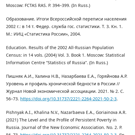
Moscow: FCTAS RAS. P. 394–399. (In Russ.)
Образование. Итоги Всероссийской переписи населения
2002 г.: в 14 т. Федер. служба гос. статистики. Т. 3. Кн. 1.
М.: ИИЦ «Статистика России», 2004.
Education. Results of the 2002 All-Russian Population
Census: in 14 vols. (2004) Vol. 3. Book 1. Moscow: Statistical
Information Centre “Statistics of Russia”. (In Russ.)
Пишняк А.И., Халина Н.В., Назарбаева Е.А., Горяйнова А.Р.
Уровень и профиль хронической бедности в России //
Журнал Новой экономической ассоциации. 2021. № 2. С.
56–73.
https://doi.org/10.31737/2221-2264-2021-50-2-3
.
Pishnyak A.I., Khalina N.V., Nazarbaeva E.A., Goriainova A.R.
(2021) The Level and the Profile of Persistent Poverty in
Russia. Journal of the New Economic Association. No. 2. P.
56–73.
https://doi.org/10.31737/2221-2264-2021-50-2-3
. (In