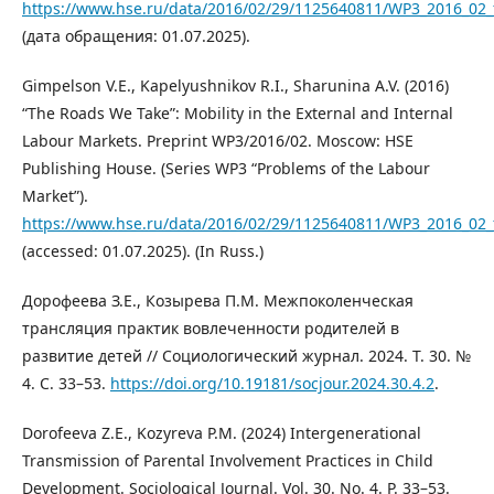
https://www.hse.ru/data/2016/02/29/1125640811/WP3_2016_02_
(дата обращения: 01.07.2025).
Gimpelson V.E., Kapelyushnikov R.I., Sharunina A.V. (2016)
“The Roads We Take”: Mobility in the External and Internal
Labour Markets. Preprint WP3/2016/02. Moscow: HSE
Publishing House. (Series WP3 “Problems of the Labour
Market”).
https://www.hse.ru/data/2016/02/29/1125640811/WP3_2016_02_
(accessed: 01.07.2025). (In Russ.)
Дорофеева З.Е., Козырева П.М. Межпоколенческая
трансляция практик вовлеченности родителей в
развитие детей // Социологический журнал. 2024. Т. 30. №
4. С. 33–53.
https://doi.org/10.19181/socjour.2024.30.4.2
.
Dorofeeva Z.E., Kozyreva P.M. (2024) Intergenerational
Transmission of Parental Involvement Practices in Child
Development. Sociological Journal. Vol. 30. No. 4. P. 33–53.