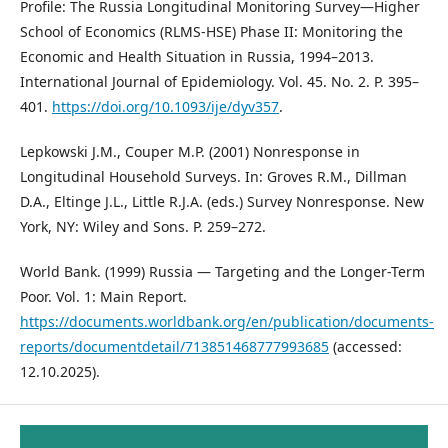
Profile: The Russia Longitudinal Monitoring Survey—Higher
School of Economics (RLMS-HSE) Phase II: Monitoring the
Economic and Health Situation in Russia, 1994–2013.
International Journal of Epidemiology. Vol. 45. No. 2. P. 395–
401.
https://doi.org/10.1093/ije/dyv357
.
Lepkowski J.M., Couper M.P. (2001) Nonresponse in
Longitudinal Household Surveys. In: Groves R.M., Dillman
D.A., Eltinge J.L., Little R.J.A. (eds.) Survey Nonresponse. New
York, NY: Wiley and Sons. P. 259–272.
World Bank. (1999) Russia — Targeting and the Longer-Term
Poor. Vol. 1: Main Report.
https://documents.worldbank.org/en/publication/documents-
reports/documentdetail/713851468777993685
(accessed:
12.10.2025).