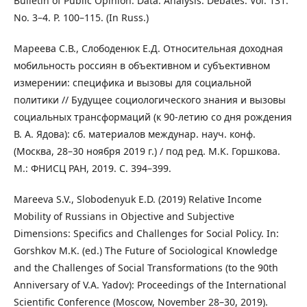
Bulletin of Public Opinion. Data. Analysis. Debates. Vol. 131.
No. 3–4. P. 100–115. (In Russ.)
Мареева С.В., Слободенюк Е.Д. Относительная доходная
мобильность россиян в объективном и субъективном
измерении: специфика и вызовы для социальной
политики // Будущее социологического знания и вызовы
социальных трансформаций (к 90-летию со дня рождения
В. А. Ядова): сб. материалов междунар. науч. конф.
(Москва, 28–30 ноября 2019 г.) / под ред. М.К. Горшкова.
М.: ФНИСЦ РАН, 2019. С. 394–399.
Mareeva S.V., Slobodenyuk E.D. (2019) Relative Income
Mobility of Russians in Objective and Subjective
Dimensions: Specifics and Challenges for Social Policy. In:
Gorshkov M.K. (ed.) The Future of Sociological Knowledge
and the Challenges of Social Transformations (to the 90th
Anniversary of V.A. Yadov): Proceedings of the International
Scientific Conference (Moscow, November 28–30, 2019).