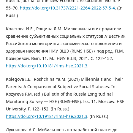
Russia. Journal of the New Economic Association. No. 5. P.
55–70.
https://doi.org/10.31737/2221-2264-2022-57-5-4
. (In
Russ.)
Колегова И.Е., Рощина Я.М. Миллениалы и их родители:
сравнение субъективных социальных статусов // Вестник
Российского мониторинга экономического положения и
здоровья населения НИУ ВШЭ (RLMS HSE) / под ред. П.М.
Козыревой. Вып. 11. М.: НИУ ВШЭ, 2021. С. 122–152.
https://doi.org/10.19181/rlms-hse.2021.3
.
Kolegova I.E., Roshchina Ya.M. (2021) Millennials and Their
Parents: A Comparison of Subjective Social Statuses. In:
Kozyreva P.M. (ed.) Bulletin of the Russia Longitudinal
Monitoring Survey — HSE (RLMS-HSE). Iss. 11. Moscow: HSE
University. P. 122–152. (In Russ.)
https://doi.org/10.19181/rlms-hse.2021.3
. (In Russ.)
Лукьянова А.Л. Мобильность по заработной плате: до