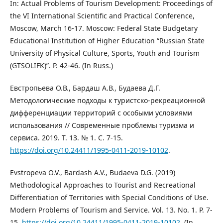
In: Actual Problems of Tourism Development: Proceedings of
the VI International Scientific and Practical Conference,
Moscow, March 16-17. Moscow: Federal State Budgetary
Educational Institution of Higher Education “Russian State
University of Physical Culture, Sports, Youth and Tourism
(GTSOLIFK)”. P. 42-46. (In Russ.)
Евстропьева О.В., Бардаш А.В., Будаева Д.Г.
Методологические подходы к туристско-рекреационной
дифференциации территорий с особыми условиями
использования // Современные проблемы туризма и
сервиса. 2019. Т. 13. № 1. С. 7-15.
https://doi.org/10.24411/1995-0411-2019-10102
.
Evstropeva O.V., Bardash A.V., Budaeva D.G. (2019)
Methodological Approaches to Tourist and Recreational
Differentiation of Territories with Special Conditions of Use.
Modern Problems of Tourism and Service. Vol. 13. No. 1. P. 7-
15.
https://doi.org/10.24411/1995-0411-2019-10102
. (In