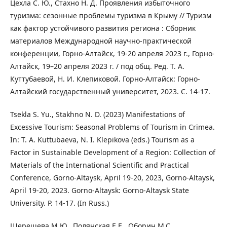
Цехла С. Ю., Стахно Н. Д. Проявления избыточного
туризма: сезонные проблемы туризма в Крыму // Туризм
как фактор устойчивого развития региона : Сборник
материалов Международной научно-практической
конференции, Горно-Алтайск, 19-20 апреля 2023 г., Горно-
Алтайск, 19–20 апреля 2023 г. / под общ. Ред. Т. А.
Куттубаевой, Н. И. Клепиковой. Горно-Алтайск: Горно-
Алтайский государственный университет, 2023. С. 14-17.
Tsekla S. Yu., Stakhno N. D. (2023) Manifestations of
Excessive Tourism: Seasonal Problems of Tourism in Crimea.
In: T. A. Kuttubaeva, N. I. Klepikova (eds.) Tourism as a
Factor in Sustainable Development of a Region: Collection of
Materials of the International Scientific and Practical
Conference, Gorno-Altaysk, April 19-20, 2023, Gorno-Altaysk,
April 19-20, 2023. Gorno-Altaysk: Gorno-Altaysk State
University. P. 14-17. (In Russ.)
Шерешева М.Ю., Полянская Е.Е., Оборин М.С.