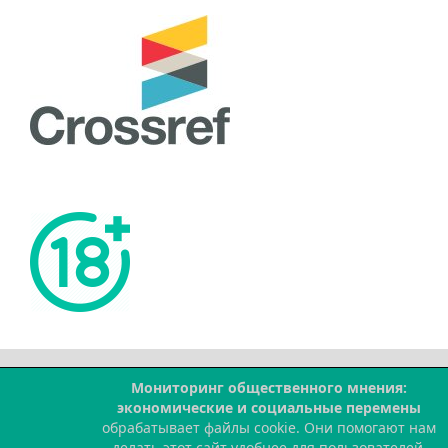
Мониторинг общественного мнения:
--
экономические и социальные перемены
обрабатывает файлы cookie. Они помогают нам
делать этот сайт удобнее для пользователей.