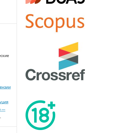
еские
ензии
буция
е —
.