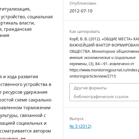
Опубликован
титуализация,
2012-07-10
устройство, социальная
ртикаль власти,
, гражданская
Как цитировать
ания
Корб, В. В. (2012). «ОБЩИЕ МЕСТА» КА
ВАЖНЕЙШИЙ ФАКТОР ФОРМИРОВАН
ОБЩЕСТВА.
Мониторинг общественн
мнения: экономические и социальные
перемены
, (3), 84—91. извлечено от
https://www.monitoringjournal.ru/index
я и хода развития
onitoring/article/view/2715
ственного устройства в
Другие форматы
е ресурсов удержания
библиографических ссылок
ростой схеме сакрально-
равленном торможении
ультуры, связанной с
Выпуск
изацией социальных и
№ 3 (2012)
ассматривается автором
социума, ее