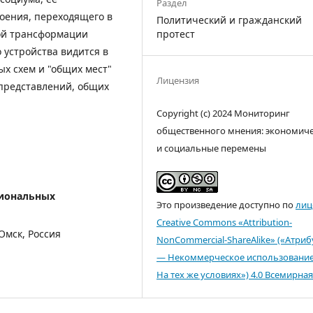
Раздел
лоения, переходящего в
Политический и гражданский
ой трансформации
протест
 устройства видится в
х схем и "общих мест"
Лицензия
представлений, общих
Copyright (c) 2024 Мониторинг
общественного мнения: экономич
и социальные перемены
гиональных
Это произведение доступно по
лиц
Creative Commons «Attribution-
Омск, Россия
NonCommercial-ShareAlike» («Атри
— Некоммерческое использовани
На тех же условиях») 4.0 Всемирная