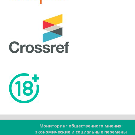
Мониторинг общественного мнения:
--
экономические и социальные перемены