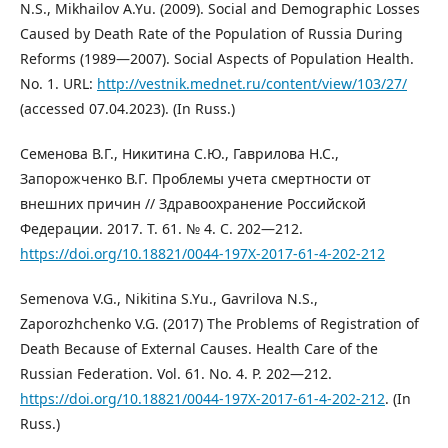
N.S., Mikhailov A.Yu. (2009). Social and Demographic Losses
Caused by Death Rate of the Population of Russia During
Reforms (1989—2007). Social Aspects of Population Health.
No. 1. URL:
http://vestnik.mednet.ru/content/view/103/27/
(accessed 07.04.2023). (In Russ.)
Семенова В.Г., Никитина С.Ю., Гаврилова Н.С.,
Запорожченко В.Г. Проблемы учета смертности от
внешних причин // Здравоохранение Российской
Федерации. 2017. Т. 61. № 4. С. 202—212.
https://doi.org/10.18821/0044-197X-2017-61-4-202-212
Semenova V.G., Nikitina S.Yu., Gavrilova N.S.,
Zaporozhchenko V.G. (2017) The Problems of Registration of
Death Because of External Causes. Health Care of the
Russian Federation. Vol. 61. No. 4. P. 202—212.
https://doi.org/10.18821/0044-197X-2017-61-4-202-212
. (In
Russ.)