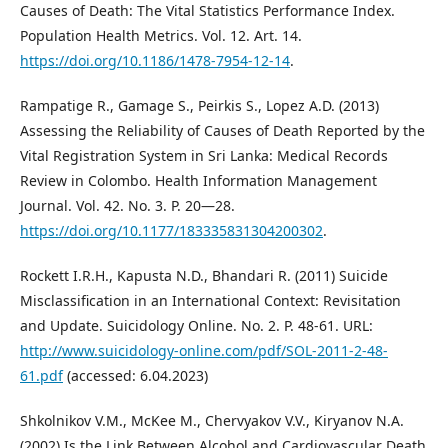
Causes of Death: The Vital Statistics Performance Index.
Population Health Metrics. Vol. 12. Art. 14.
https://doi.org/10.1186/1478-7954-12-14
.
Rampatige R., Gamage S., Peirkis S., Lopez A.D. (2013)
Assessing the Reliability of Causes of Death Reported by the
Vital Registration System in Sri Lanka: Medical Records
Review in Colombo. Health Information Management
Journal. Vol. 42. No. 3. P. 20—28.
https://doi.org/10.1177/183335831304200302
.
Rockett I.R.H., Kapusta N.D., Bhandari R. (2011) Suicide
Misclassification in an International Context: Revisitation
and Update. Suicidology Online. No. 2. P. 48-61. URL:
http://www.suicidology-online.com/pdf/SOL-2011-2-48-
61.pdf
(accessed: 6.04.2023)
Shkolnikov V.M., McKee M., Chervyakov V.V., Kiryanov N.A.
(2002) Is the Link Between Alcohol and Cardiovascular Death