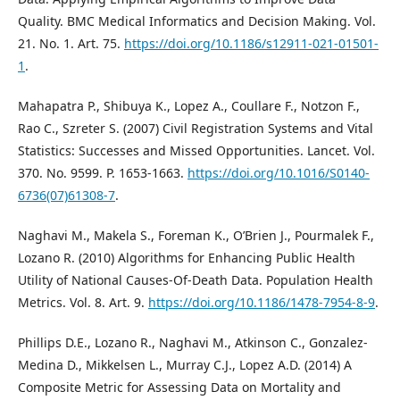
Quality. BMC Medical Informatics and Decision Making. Vol.
21. No. 1. Art. 75.
https://doi.org/10.1186/s12911-021-01501-
1
.
Mahapatra P., Shibuya K., Lopez A., Coullare F., Notzon F.,
Rao C., Szreter S. (2007) Civil Registration Systems and Vital
Statistics: Successes and Missed Opportunities. Lancet. Vol.
370. No. 9599. P. 1653-1663.
https://doi.org/10.1016/S0140-
6736(07)61308-7
.
Naghavi M., Makela S., Foreman K., O’Brien J., Pourmalek F.,
Lozano R. (2010) Algorithms for Enhancing Public Health
Utility of National Causes-Of-Death Data. Population Health
Metrics. Vol. 8. Art. 9.
https://doi.org/10.1186/1478-7954-8-9
.
Phillips D.E., Lozano R., Naghavi M., Atkinson C., Gonzalez-
Medina D., Mikkelsen L., Murray C.J., Lopez A.D. (2014) A
Composite Metric for Assessing Data on Mortality and