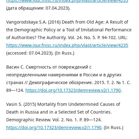
https://www.jour.fnisc.ru/index.php/vlast/article/view/4235
(дата обращения: 07.04.2023).
Vangorodskaya S.A. (2016) Death from Old Age: A Result of
the Demographic Policy or a Tool of Imitational Performance
of Authorities? The Authority. Vol. 24. No. 5. P. 94-102. URL:
https://www.jour.fnisc.ru/index.php/vlast/article/view/4235
(accessed: 07.04.2023). (In Russ.)
Васин С. Смертность от повреждений с
неопределенными намерениями в России и в других
странах // Демографическое обозрение. 2015. Т. 2. № 1. С.
89—124.
https://doi.org/10.17323/demreview.v2i1.1790
.
Vasin S. (2015) Mortality from Undetermined Causes of
Death in Russia and in a Selected Set of Countries.
Demographic Review. Vol. 2. No. 1. P. 89—124.
https://doi.org/10.17323/demreview.v2i1.1790
. (In Russ.)