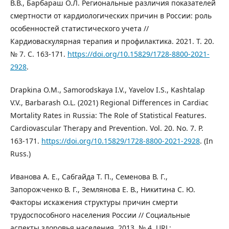
В.В., Барбараш О.Л. Региональные различия показателей
смертности от кардиологических причин в России: роль
особенностей статистического учета //
Кардиоваскулярная терапия и профилактика. 2021. Т. 20.
№ 7. С. 163-171.
https://doi.org/10.15829/1728-8800-2021-
2928
.
Drapkina O.M., Samorodskaya I.V., Yavelov I.S., Kashtalap
V.V., Barbarash O.L. (2021) Regional Differences in Cardiac
Mortality Rates in Russia: The Role of Statistical Features.
Cardiovascular Therapy and Prevention. Vol. 20. No. 7. P.
163-171.
https://doi.org/10.15829/1728-8800-2021-2928
. (In
Russ.)
Иванова А. Е., Сабгайда Т. П., Семенова В. Г.,
Запорожченко В. Г., Землянова Е. В., Никитина С. Ю.
Факторы искажения структуры причин смерти
трудоспособного населения России // Социальные
аспекты здоровья населения. 2013. № 4. URL: