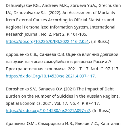
Dzhuvalyakov P.G., Andreev M.K., Zbrueva Yu.V., Grechukhin
I.V., Dzhuvalyakov S.L. (2022). An Assessment of Mortality
from External Causes According to Official Statistics and
Regional Personalized Information System. International
Research Journal. No. 2. Part 2. P. 101-105.
https://doi.org/10.23670/IRJ.2022.116.2.051
. (In Russ.)
Дорошенко С.В., Санаева О.В. Оценка влияния долговой
нагрузки на число самоубийств в регионах России //
Пространственная экономика. 2021. Т. 17. № 4. С. 97-117.
https://dx.doi.Org/10.14530/se.2021.4.097-117
.
Doroshenko S.V., Sanaeva O.V. (2021) The Impact of Debt
Burden on the Number of Suicides in the Russian Regions.
Spatial Economics. 2021. Vol. 17. No. 4. P. 97-117.
https://dx.doi.org/10.14530/se.2021A097-n7
. (In Russ.)
Драпкина О.М., Самородская И.В., Явелов И.С., Кашталап