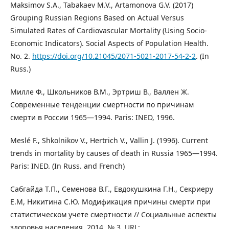
Maksimov S.A., Tabakaev M.V., Artamonova G.V. (2017)
Grouping Russian Regions Based on Actual Versus
Simulated Rates of Cardiovascular Mortality (Using Socio-
Economic Indicators). Social Aspects of Population Health.
No. 2.
https://doi.org/10.21045/2071-5021-2017-54-2-2
. (In
Russ.)
Милле Ф., Школьников В.М., Эртриш В., Валлен Ж.
Современные тенденции смертности по причинам
смерти в России 1965—1994. Paris: INED, 1996.
Meslé F., Shkolnikov V., Hertrich V., Vallin J. (1996). Current
trends in mortality by causes of death in Russia 1965—1994.
Paris: INED. (In Russ. and French)
Сабгайда Т.П., Семенова В.Г., Евдокушкина Г.Н., Секриеру
Е.М, Никитина С.Ю. Модификация причины смерти при
статистическом учете смертности // Социальные аспекты
здоровья населения. 2014. № 3. URL: