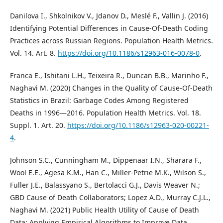
Danilova I., Shkolnikov V., Jdanov D., Meslé F., Vallin J. (2016)
Identifying Potential Differences in Cause-Of-Death Coding
Practices across Russian Regions. Population Health Metrics.
Vol. 14. Art. 8.
https://doi.org/10.1186/s12963-016-0078-0
.
Franca E., Ishitani L.H., Teixeira R., Duncan B.B., Marinho F.,
Naghavi M. (2020) Changes in the Quality of Cause-Of-Death
Statistics in Brazil: Garbage Codes Among Registered
Deaths in 1996—2016. Population Health Metrics. Vol. 18.
Suppl. 1. Art. 20.
https://doi.org/10.1186/s12963-020-00221-
4
.
Johnson S.C., Cunningham M., Dippenaar I.N., Sharara F.,
Wool E.E., Agesa K.M., Han C., Miller-Petrie M.K., Wilson S.,
Fuller J.E., Balassyano S., Bertolacci G.J., Davis Weaver N.;
GBD Cause of Death Collaborators; Lopez A.D., Murray C.J.L.,
Naghavi M. (2021) Public Health Utility of Cause of Death
Data: Applying Empirical Algorithms to Improve Data