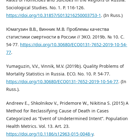
Sociological Studies. No. 1. P. 116-126.
https://doi.org/10.31857/S013216250003753-1
. (In Russ.)
Юмагузин В.В., Винник М.В. Проблемы качества
статистики смертности в России // ЭКО. 2019b. № 10. С.
54-77.
https://doi.org/10.30680/ЕСО0131-7652-2019-10-54-
77
.
Yumaguzin, V.V., Vinnik, M.V. (2019b). Quality Problems of
Mortality Statistics in Russia. ECO. No. 10. P. 54-77.
https://doi.org/10.30680/ЕСО0131-7652-2019-10-54-77
. (In
Russ.).
Andreev E., Shkolnikov V., Pridemore W., Nikitina S. (2015) A
Method for Reclassifying Cause of Death in Cases
Categorized as “Event of Undetermined Intent”. Population
Health Metrics. Vol. 13. Art. 23.
https://doi.org/10.1186/s12963-015-0048-y
.