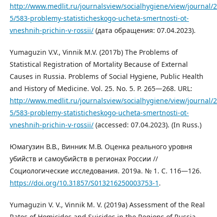
http://www.medlit.ru/journalsview/socialhygiene/view/journal/2
5/583-problemy-statisticheskogo-ucheta-smertnosti-ot-
vneshnih-prichin-v-rossii/
(дата обращения: 07.04.2023).
Yumaguzin V.V., Vinnik M.V. (2017b) The Problems of
Statistical Registration of Mortality Because of External
Causes in Russia. Problems of Social Hygiene, Public Health
and History of Medicine. Vol. 25. No. 5. P. 265—268. URL:
http://www.medlit.ru/journalsview/socialhygiene/view/journal/2
5/583-problemy-statisticheskogo-ucheta-smertnosti-ot-
vneshnih-prichin-v-rossii/
(accessed: 07.04.2023). (In Russ.)
Юмагузин В.В., Винник М.В. Оценка реального уровня
убийств и самоубийств в регионах России //
Социологические исследования. 2019a. № 1. С. 116—126.
https://doi.org/10.31857/S013216250003753-1
.
Yumaguzin V. V., Vinnik M. V. (2019a) Assessment of the Real
Rates of Homicides and Suicides in the Regions of Russia.