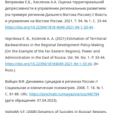
Веприкова Е.Б., Кисленок А.А. Оценка территориальной
депрессивности в управлении региональным развитием
(на примере регионов Дальнего Востока России) // Власть
и управление на Востоке России. 2021. Т. 94. № 1. С. 33-44.
https://doi.org/10.22394/1818-4049-2021-94-1-33-44
.
Veprikova E. B., Kislenok A. A. (2021) Estimation of Territorial
Backwardness in the Regional Development Policy-Making
(On the Example of the Far-Eastern Regions). Power and
Administration in the East of Russia. Vol. 94. No. 1. P. 33-44.
https://doi.org/10.22394/18184049-2021-94-1-33-44
. (In
Russ.)
Войцех В.Ф. Динамика суицидов в регионах России //
Социальная и клиническая психиатрия. 2008. Т. 18. № 1.
C. 81-88. URL:
https://psychiatr.ru/magazine/scp/49/794
(дата обращения: 07.04.2023).
Voitsekh V.F. (2008) Dynamics of Suicides in Russiaт Regions.