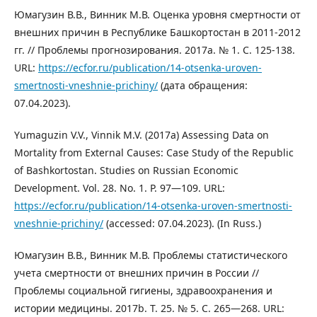
Юмагузин В.В., Винник М.В. Оценка уровня смертности от
внешних причин в Республике Башкортостан в 2011-2012
гг. // Проблемы прогнозирования. 2017a. № 1. С. 125-138.
URL:
https://ecfor.ru/publication/14-otsenka-uroven-
smertnosti-vneshnie-prichiny/
(дата обращения:
07.04.2023).
Yumaguzin V.V., Vinnik M.V. (2017a) Assessing Data on
Mortality from External Causes: Case Study of the Republic
of Bashkortostan. Studies on Russian Economic
Development. Vol. 28. No. 1. P. 97—109. URL:
https://ecfor.ru/publication/14-otsenka-uroven-smertnosti-
vneshnie-prichiny/
(accessed: 07.04.2023). (In Russ.)
Юмагузин В.В., Винник М.В. Проблемы статистического
учета смертности от внешних причин в России //
Проблемы социальной гигиены, здравоохранения и
истории медицины. 2017b. Т. 25. № 5. С. 265—268. URL: