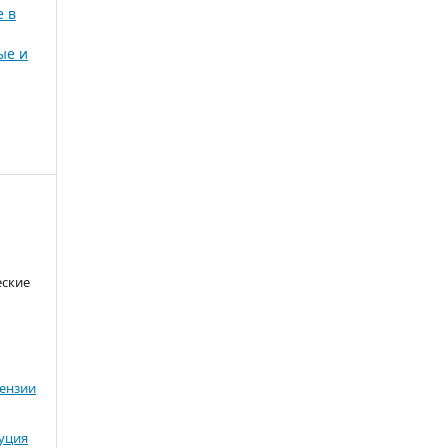
е в
ые и
еские
ензии
буция