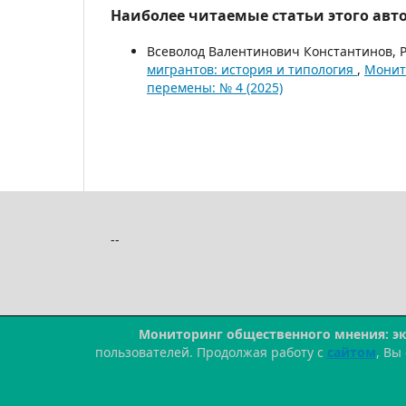
Наиболее читаемые статьи этого авто
Всеволод Валентинович Константинов, 
мигрантов: история и типология
,
Монит
перемены: № 4 (2025)
--
Мониторинг общественного мнения: э
пользователей. Продолжая работу с
сайтом
, Вы