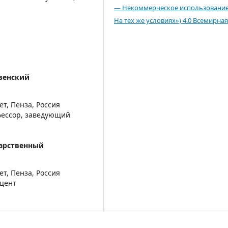
— Некоммерческое использовани
На тех же условиях») 4.0 Всемирная
зенский
т, Пенза, Россия
фессор, заведующий
дарственный
т, Пенза, Россия
оцент