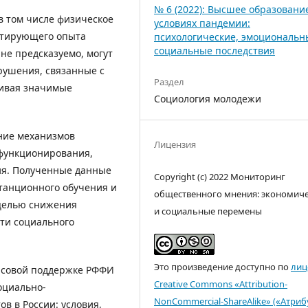
№ 6 (2022): Высшее образовани
в том числе физическое
условиях пандемии:
ктирующего опыта
психологические, эмоциональн
социальные последствия
не предсказуемо, могут
рушения, связанные с
Раздел
ливая значимые
Социология молодежи
ние механизмов
Лицензия
функционирования,
ия. Полученные данные
Copyright (c) 2022 Мониторинг
танционного обучения и
общественного мнения: экономич
 целью снижения
и социальные перемены
ти социального
Это произведение доступно по
лиц
нсовой поддержке РФФИ
Creative Commons «Attribution-
оциально-
NonCommercial-ShareAlike» («Атри
в в России: условия,