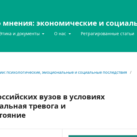
 мнения: экономические и социал
Этика и документы
О нас
Ретрагированные статьи
мии: психологические, эмоциональные и социальные последствия
/
ссийских вузов в условиях
альная тревога и
тояние