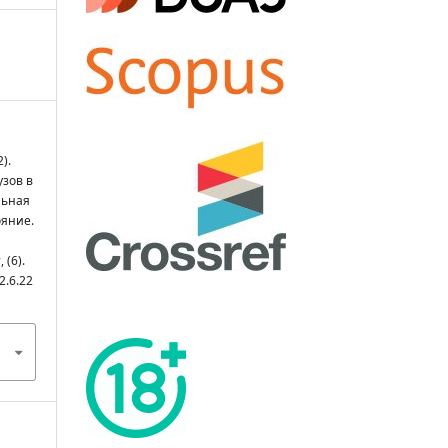
).
узов в
льная
ояние.
ы
, (6).
2.6.22