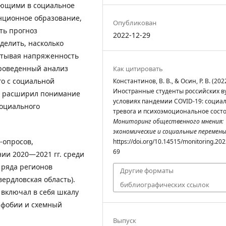
ающими в социальное
нционное образование,
Опубликован
ть прогноз
2022-12-29
делить, насколько
итывая напряженность
роведенный анализ
Как цитировать
о с социальной
Константинов, В. В., & Осин, Р. В. (2022
Иностранные студенты российских в
и, расширил понимание
условиях пандемии COVID-19: социа
оциального
тревога и психоэмоциональное сост
Мониторинг общественного мнения:
экономические и социальные перемен
-опросов,
https://doi.org/10.14515/monitoring.202
69
ии 2020—2021 гг. среди
 ряда регионов
Другие форматы
вердловская область).
библиографических ссылок
включал в себя шкалу
 фобии и схемный
Выпуск