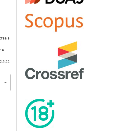
ства в
е и
2.5.22