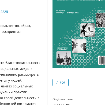
.2225
вольчество, образ,
я восприятия
сти благотворительности
социальных медиа и
ачественно рассмотреть
ется у людей,
PDF
 лентах социальных
изучении практик
ю своей деятельности в
Опубликован
бенностей восприятия
2022-11-06