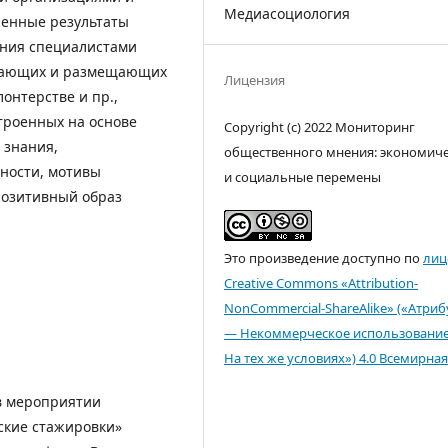
Медиасоциология
ченные результаты
ания специалистами
ывающих и размещающих
Лицензия
онтерстве и пр.,
троенных на основе
Copyright (c) 2022 Мониторинг
 знания,
общественного мнения: экономич
ности, мотивы
и социальные перемены
 позитивный образ
Это произведение доступно по
лиц
Creative Commons «Attribution-
NonCommercial-ShareAlike» («Атри
— Некоммерческое использовани
На тех же условиях») 4.0 Всемирная
 в мероприятии
ские стажировки»