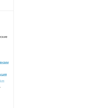
еские
ензии
буция
е —
.