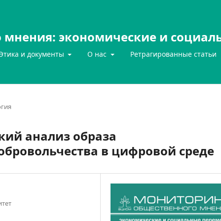
 мнения: экономические и социал
Этика и документы
О нас
Ретрагированные статьи
гия
кий анализ образа
обровольчества в цифровой среде
итет