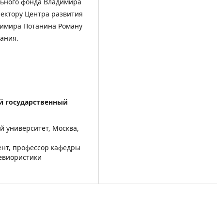
льного фонда Владимира
ректору Центра развития
димира Потанина Роману
ания.
й государственный
й университет, Москва,
ент, профессор кафедры
хевиористики