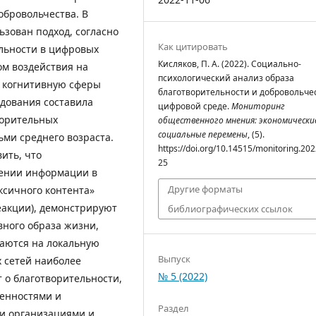
обровольчества. В
ьзован подход, согласно
Как цитировать
льности в цифровых
Кисляков, П. А. (2022). Социально-
ом воздействия на
психологический анализ образа
 когнитивную сферы
благотворительности и добровольче
едования составила
цифровой среде.
Мониторинг
ворительных
общественного мнения: экономически
социальные перемены
, (5).
ми среднего возраста.
https://doi.org/10.14515/monitoring.202
ить, что
25
ении информации в
Другие форматы
ксичного контента»
акции), демонстрируют
библиографических ссылок
вного образа жизни,
аются на локальную
Выпуск
 сетей наиболее
№ 5 (2022)
 о благотворительности,
ценностями и
Раздел
и организациями и