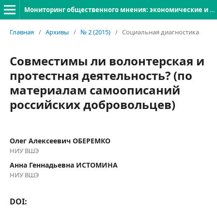
Мониторинг общественного мнения: экономические и социальные перемены
Главная
/
Архивы
/
№ 2 (2015)
/
Социальная диагностика
Совместимы ли волонтерская и
протестная деятельность? (по
материалам самоописаний
российских добровольцев)
Олег Алексеевич ОБЕРЕМКО
НИУ ВШЭ
Анна Геннадьевна ИСТОМИНА
НИУ ВШЭ
DOI: