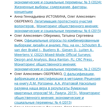
экономические и социальные перемены: № 3 (2024):
Жизненные выборы: содержание, факторы,
концепции
Анна Геннадьевна ИСТОМИНА, Олег Алексеевич
ОБЕРЕМКО,
Легитимация протестного участия
волонтеров
,
Мониторинг общественного мнения:
экономические и социальные перемены: № 6 (2015)
Олег Алексеевич Оберемко, Татьяна Сергеевна
Смак,
Официальные опросы по комбинированным
выборкам: дизайн и анализ. Рец. на кн.: Schouten B.,
van den Brakel J., Buelens B., Giesen D., Luiten A.,
Meertens V. (2022) Mixed-Mode Official Surveys:
Design and Analysis. Boca Ranton, FL: CRC Press
,
Мониторинг общественного мнения:
экономические и социальные перемены: № 2 (2025)
Олег Алексеевич ОБЕРЕМКО,
О фальсификации,
фабрикации и мистификации в методике (Рецензия
на книгу Д.М. Рогозина, А.А. Ипатовой Насколько
разумна наша вера в результаты бумажных
квартиных опросов? М.: Радуга, 2015)
,
Мониторинг
общественного мнения: экономические и
социальные перемены: № 4 (2015)