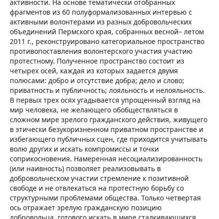
активности. На основе тематически отобранных
фрагментов из 60 полуформализованных интервью с
активными волонтерами из разных добровольческих
объединений Пермского края, собранных весной– летом
2011 г., реконструировано категориальное пространство
противопоставления волонтерского участия участию
протестному. Полученное пространство состоит из
четырех осей, каждая из которых задается двумя
полюсами: добро и отсутствие добра; дело и слово;
приватность и публичность; лояльность и нелояльность.
В первых трех осях угадывается упрощенный взгляд на
мир человека, не желающего обобществляться в
сложном мире зрелого гражданского действия, живущего
в этически безукоризненном приватном пространстве и
избегающего публичных сцен, где приходится учитывать
волю других и искать компромиссы и точки
соприкосновения. Намеренная несоциализированность
(или наивность) позволяет реализовывать в
добровольческом участии стремление к позитивной
свободе и не отвлекаться на протестную борьбу со
структурными проблемами общества. Только четвертая
ось отражает зрелую гражданскую позицию
добровольца, готового искать в мире сталкивающихся