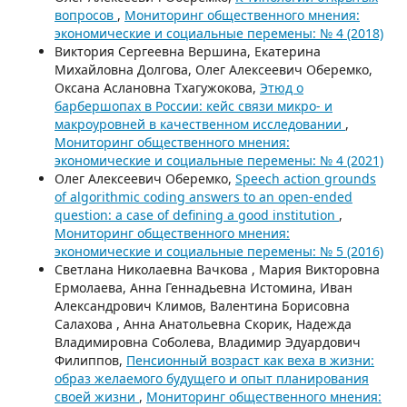
вопросов
,
Мониторинг общественного мнения:
экономические и социальные перемены: № 4 (2018)
Виктория Сергеевна Вершина, Екатерина
Михайловна Долгова, Олег Алексеевич Оберемко,
Оксана Аслановна Тхагужокова,
Этюд о
барбершопах в России: кейс связи микро- и
макроуровней в качественном исследовании
,
Мониторинг общественного мнения:
экономические и социальные перемены: № 4 (2021)
Олег Алексеевич Оберемко,
Speech action grounds
of algorithmic coding answers to an open-ended
question: a case of defining a good institution
,
Мониторинг общественного мнения:
экономические и социальные перемены: № 5 (2016)
Светлана Николаевна Вачкова , Мария Викторовна
Ермолаева, Анна Геннадьевна Истомина, Иван
Александрович Климов, Валентина Борисовна
Салахова , Анна Анатольевна Скорик, Надежда
Владимировна Соболева, Владимир Эдуардович
Филиппов,
Пенсионный возраст как веха в жизни:
образ желаемого будущего и опыт планирования
своей жизни
,
Мониторинг общественного мнения: