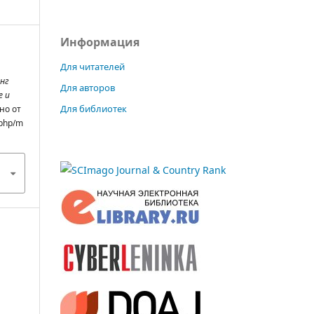
Информация
Для читателей
нг
Для авторов
е и
Для библиотек
ено от
.php/m