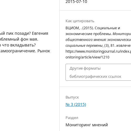
2015-07-10
Как цитировать
ВЦИОМ, . (2015). Социальные и
ый пик позади? Евгения
экономические проблемы.
Монитори
облемный фон мая.
общественного мнения: экономически
о что вкладывать?
социальные перемены
, (3), 81. извлеч
 самоограничение. Рынок
https://www.monitoringjournal.ru/index
onitoring/article/view/1210
Другие форматы
библиографических ссылок
Выпуск
№ 3 (2015)
Раздел
Мониторинг мнений