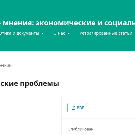
 мнения: экономические и социал
Этика и документы
О нас
Ретрагированные статьи
нений
еские проблемы
PDF
Опубликован