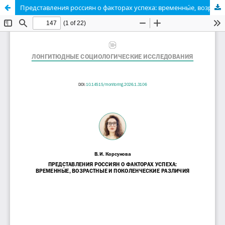
Представления россиян о факторах успеха: временны́е, возрастные и поколенческие различия