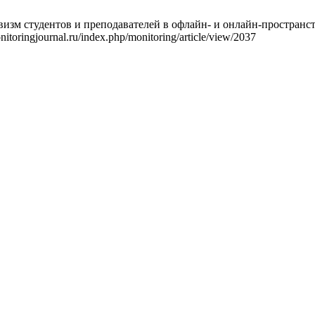
визм студентов и преподавателей в офлайн- и онлайн-пространстве
itoringjournal.ru/index.php/monitoring/article/view/2037