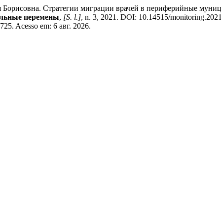
рисовна. Стратегии миграции врачей в периферийные муницип
альные перемены
,
[S. l.]
, n. 3, 2021. DOI: 10.14515/monitoring.202
1725. Acesso em: 6 авг. 2026.