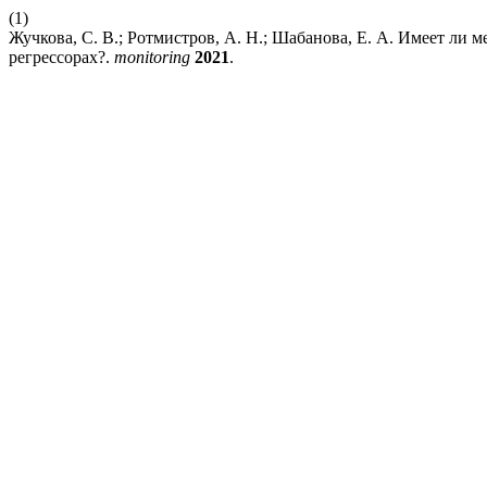
(1)
Жучкова, С. В.; Ротмистров, А. Н.; Шабанова, Е. А. Имеет л
регрессорах?.
monitoring
2021
.