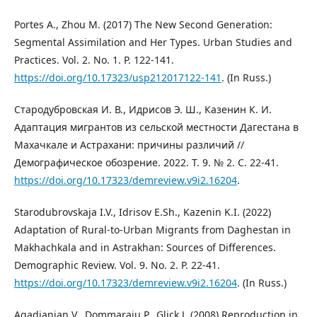
Portes A., Zhou M. (2017) The New Second Generation:
Segmental Assimilation and Her Types. Urban Studies and
Practices. Vol. 2. No. 1. P. 122-141.
https://doi.org/10.17323/usp212017122-141
. (In Russ.)
Стародубровская И. В., Идрисов Э. Ш., Казенин К. И.
Адаптация мигрантов из сельской местности Дагестана в
Махачкале и Астрахани: причины различий //
Демографическое обозрение. 2022. Т. 9. № 2. С. 22-41.
https://doi.org/10.17323/demreview.v9i2.16204
.
Starodubrovskaja I.V., Idrisov E.Sh., Kazenin K.I. (2022)
Adaptation of Rural-to-Urban Migrants from Daghestan in
Makhachkala and in Astrakhan: Sources of Differences.
Demographic Review. Vol. 9. No. 2. P. 22-41.
https://doi.org/10.17323/demreview.v9i2.16204
. (In Russ.)
Agadjanian V., Dommaraju P., Glick J. (2008) Reproduction in