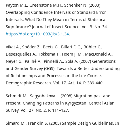
Payton M.E, Greenstone M.H., Schenker N. (2003)
Overlapping Confidence Intervals or Standard Error
Intervals: What Do They Mean in Terms of Statistical
Significance? Journal of Insect Science. Vol. 3. No. 34.
https://doi.org/10.1093/jis/3.1.34
.
Vikat A., Spéder Z., Beets G., Billari F. C., Bühler C.,
Désesquelles A., Fokkema T., Hoem J. M., MacDonald A.,
Neyer G., Pailhé A., Pinnelli A., Sola A. (2007) Generations
and Gender Survey (GGS): Towards a Better Understanding
of Relationships and Processes in the Life Course.
Demographic Research. Vol. 17. Art. 14. P. 389-440.
Schmidt M., Sagynbekova L. (2008) Migration past and
Present: Changing Patterns in Kyrgyzstan. Central Asian
Survey. Vol. 27. No. 2. P. 111–127.
Simard M., Franklin S. (2005) Sample Design Guidelines. In