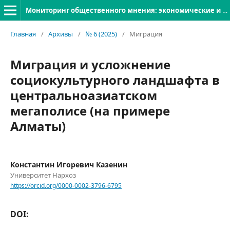
Мониторинг общественного мнения: экономические и социальные перемены
Главная
/
Архивы
/
№ 6 (2025)
/
Миграция
Миграция и усложнение
социокультурного ландшафта в
центральноазиатском
мегаполисе (на примере
Алматы)
Константин Игоревич Казенин
Университет Нархоз
https://orcid.org/0000-0002-3796-6795
DOI: