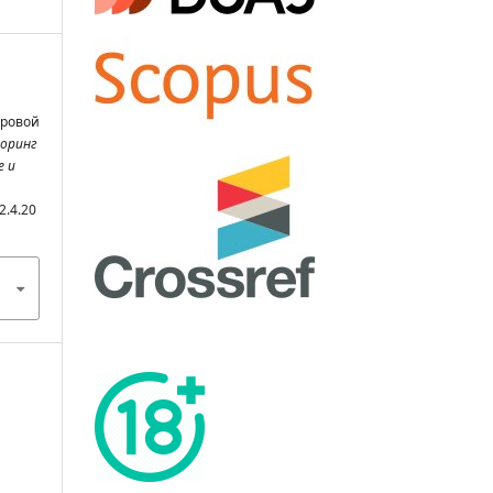
ровой
оринг
е и
2.4.20