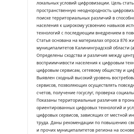
локальных условий цифровизации. Цель стат
пространственную неоднородность цифровиза
поиске территориальных различий в способно
населения к широкому усвоению навыков ис
технологий с последующим внедрением в пов
Статья основана на материалах опроса 876 ж
муниципалитетов Калининградской области (авг
Определены сходства и различия между цент
восприимчивости населения к цифровым тех
цифровым сервисам, сетевому обществу и ц
Выявлен сходный высокий уровень востребо
сервисов, позволяющих осуществлять повсед
счетов, получение госуслуг, проверка социальн
Показаны территориальные различия в прон
ориентированных цифровых технологий и услу
цифровых сервисов, зависящих от местной и
труда. Даны рекомендации по повышению св
и прочих муниципалитетов региона на основ