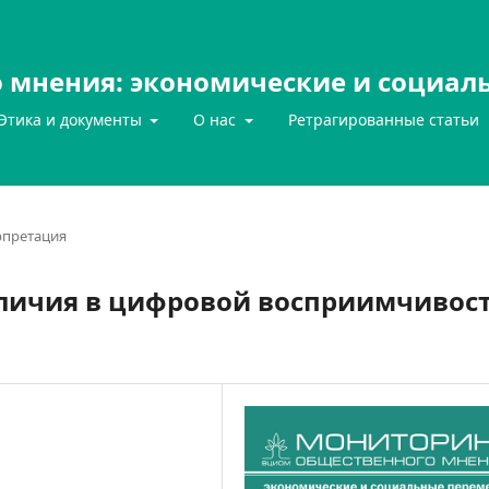
 мнения: экономические и социал
Этика и документы
О нас
Ретрагированные статьи
рпретация
ичия в цифровой восприимчивос