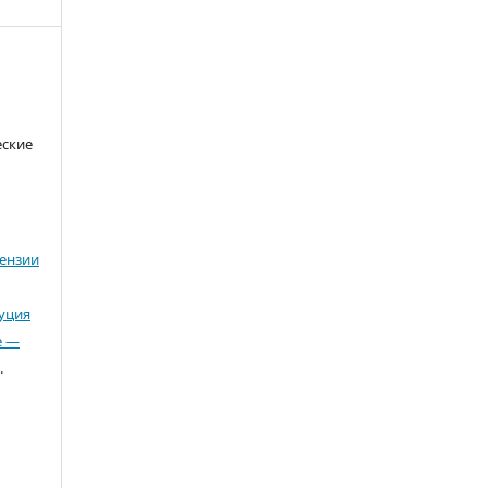
еские
ензии
буция
е —
.