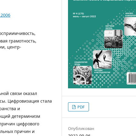
.2006
осприимчивость,
вая грамотность,
и, центр-
ьной связи оказал
сы. Цифровизация стала
PDF
ранства и
ующий детерминизм
 причин цифрового
Опубликован
альных причин и
2022-09-06