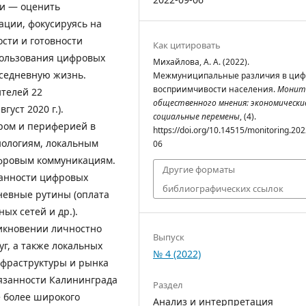
ьи — оценить
ции, фокусируясь на
сти и готовности
Как цитировать
пользования цифровых
Михайлова, А. А. (2022).
седневную жизнь.
Межмуниципальные различия в циф
восприимчивости населения.
Монит
ителей 22
общественного мнения: экономически
уст 2020 г.).
социальные перемены
, (4).
ром и периферией в
https://doi.org/10.14515/monitoring.202
нологиям, локальным
06
ифровым коммуникациям.
Другие форматы
ванности цифровых
библиографических ссылок
невные рутины (оплата
ых сетей и др.).
икновении личностно
Выпуск
г, а также локальных
№ 4 (2022)
нфраструктуры и рынка
язанности Калининграда
Раздел
е более широкого
Анализ и интерпретация