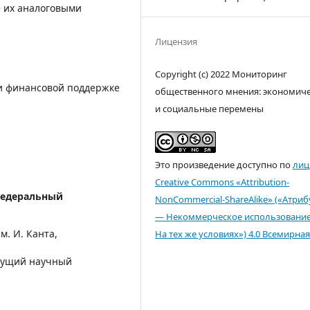
 их аналоговыми
Лицензия
Copyright (c) 2022 Мониторинг
и финансовой поддержке
общественного мнения: экономич
и социальные перемены
Это произведение доступно по
лиц
Creative Commons «Attribution-
федеральный
NonCommercial-ShareAlike» («Атри
— Некоммерческое использовани
. И. Канта,
На тех же условиях») 4.0 Всемирная
едущий научный